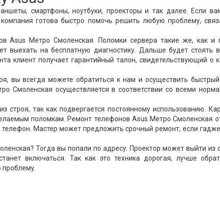
аншеты, смартфоны, ноутбуки, проекторы и так далее. Если в
 компания готова быстро помочь решить любую проблему, связ
в Asus Метро Смоленская. Поломки сервера такие же, как и 
ет выехать на бесплатную диагностику. Дальше будет стоять 
онта клиент получает гарантийный талон, свидетельствующий о 
роя, вы всегда можете обратиться к нам и осуществить быстры
тро Смоленская осуществляется в соответствии со всеми норм
из строя, так как подвергается постоянному использованию. К
 желаемым поломкам. Ремонт телефонов Asus Метро Смоленская 
й телефон. Мастер может предложить срочный ремонт, если гадж
ленская? Тогда вы попали по адресу. Проектор может выйти из 
станет включаться. Так как это техника дорогая, лучше обрат
 проблему.