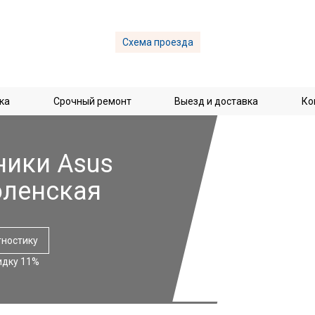
Схема проезда
ка
Срочный ремонт
Выезд и доставка
Ко
ники Asus
оленская
гностику
идку 11%