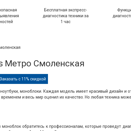
зопасная
Бесплатная экспресс-
Функц
выявления
диагностика техники за
диагности
ностей
1 час
Смоленская
s Метро Смоленская
Заказать с 11% скидкой
ноутбуки, моноблоки. Каждая модель имеет красивый дизайн и 
временем и весь мир оценил их качество. Но любая техника мож
ли моноблок обратитесь к профессионалам, которые проведут диа