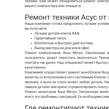
техники. Вам может понадобиться ремонт электр
вашего компьютера или планшета.
Ремонт техники Асус о
Наша компания готова предложить лучшие условия
вы получаете:
Лучшие детали класса ААА;
Гарантийный талон;
Бесплатную и быструю диагностику;
Выезд мастера на дом или в офис.
Ремонт компьютеров Asus Метро Смоленская м
пользуетесь может перестать включаться. Причи
платой и так далее. Наш специалист может быстро
качественно.
Компанией осуществляет ремонт моноблоков Asus 
монитор со встроенным в него системным блоком. О
явление, и выти из строя может любая деталь. Н
замена детали, или нужно отремонтировать плату,
Ремонт мониторов Asus Метро Смоленская может
всего это проблемы с матрицей. Ее необходимо з
Где ремонтируют техник