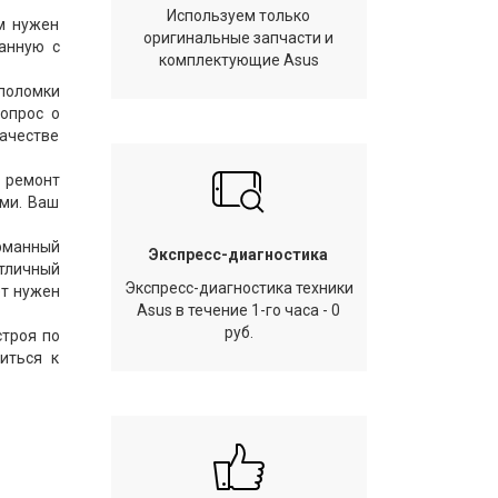
Используем только
ам нужен
оригинальные запчасти и
анную с
комплектующие Asus
поломки
вопрос о
качестве
й ремонт
ами. Ваш
арманный
Экспресс-диагностика
отличный
Экспресс-диагностика техники
ет нужен
Asus в течение 1-го часа - 0
руб.
строя по
иться к