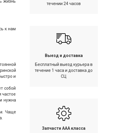
ть жизнь
течении 24 часов
сь к нам
Выезд и доставка
тоянной
Бесплатный выезд курьера в
еринской
течение 1 часа и доставка до
быстро и
СЦ
ет собой
и частое
ли нужна
м. Чаще
а.
Запчасти AAA класса