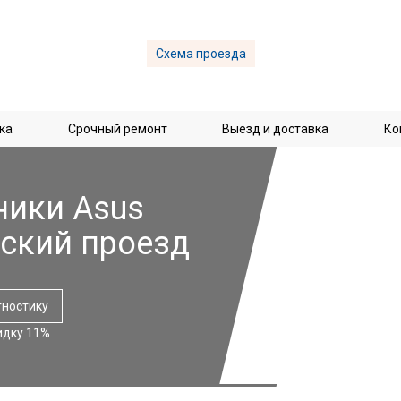
Схема проезда
ка
Срочный ремонт
Выезд и доставка
Ко
ники Asus
вский проезд
гностику
идку 11%