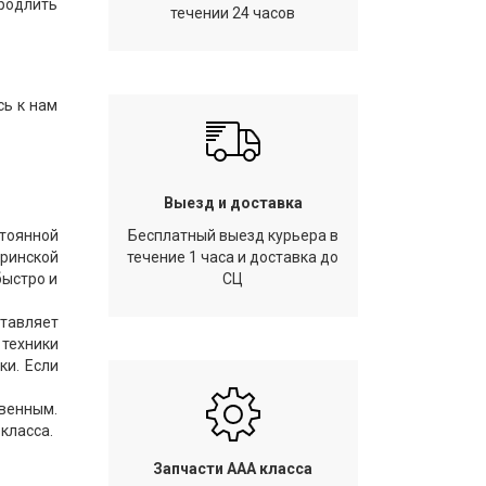
продлить
течении 24 часов
сь к нам
Выезд и доставка
стоянной
Бесплатный выезд курьера в
еринской
течение 1 часа и доставка до
быстро и
СЦ
ставляет
 техники
ки. Если
твенным.
класса.
Запчасти AAA класса