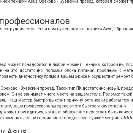
нной техники Asus Орехово - Зуевский проезд, которая сможет 
т профессионалов
 сотрудничества. Если вам нужен ремонт техники Асус, обращая
езд может понадобится в любой момент. Техника, которой вы по
н на это достаточно: поломка блока питания, проблемы с мат
 провести диагностику прямо в вашем офисе и осуществит ремонт 
рехово - Зуевский проезд. Такой тип ПК достаточно новый, пред
оком. Он не занимает много места на вашем столе. Поломки такой
аль. Наш мастер быстро выяснит причину остановки работы техни
плату, наши профессионалы сделают это быстро и качественно.
д может пригодиться, когда изображение перестает быть качес
имо заменять. Наши специалисты предлагают лучшие матрицы ААА 
у Asus