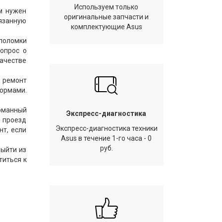
Используем только
ам нужен
оригинальные запчасти и
вязанную
комплектующие Asus
 поломки
вопрос о
качестве
й ремонт
нормами.
арманный
Экспресс-диагностика
й проезд
Экспресс-диагностика техники
т, если
Asus в течение 1-го часа - 0
руб.
выйти из
титься к