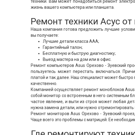
техники. Вам может понадобиться ремонт электро
жизнь вашего компьютера или планшета.
Ремонт техники Асус о
Наша компания готова предложить лучшие условия
вы получаете:
Лучшие детали класса ААА;
Гарантийный талон;
Бесплатную и быструю диагностику;
Выезд мастера на дом или в офис.
Ремонт компьютеров Asus Орехово - Зуевский про
пользуетесь может перестать включаться. Причи
платой и так далее. Наш специалист может быстро
качественно.
Компанией осуществляет ремонт моноблоков Asus О
собой монитор со встроенным в него системным бл
частое явление, и выти из строя может любая дет
нужна замена детали, или нужно отремонтировать 
Ремонт мониторов Asus Орехово - Зуевский проез
Чаще всего это проблемы с матрицей. Ее необход
Где ремонтируют техник