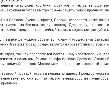
аншеты, смартфоны, ноутбуки, проекторы и так далее. Если в
, наша компания готова быстро помочь решить любую проблему, с
sus Орехово - Зуевский проезд. Поломки сервера такие же, как и
ет выехать на бесплатную диагностику. Дальше будет стоять 
онта клиент получает гарантийный талон, свидетельствующий о 
роя, вы всегда можете обратиться к нам и осуществить быстры
ово - Зуевский проезд осуществляется в соответствии со всеми 
.
из строя, так как подвергается постоянному использованию. К
 желаемым поломкам. Ремонт телефонов Asus Орехово - Зуевски
вать любимый телефон. Мастер может предложить срочный ремон
 Зуевский проезд? Тогда вы попали по адресу. Проектор может 
 перестанет включаться. Так как это техника дорогая, лучше обра
 проблему.