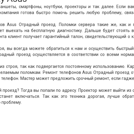
аншеты, смартфоны, ноутбуки, проекторы и так далее. Если в
компания готова быстро помочь решить любую проблему, связ
ов Asus Отрадный проезд. Поломки сервера такие же, как и 
ет выехать на бесплатную диагностику. Дальше будет стоять 
онта клиент получает гарантийный талон, свидетельствующий о 
роя, вы всегда можете обратиться к нам и осуществить быстры
традный проезд осуществляется в соответствии со всеми норма
из строя, так как подвергается постоянному использованию. К
 желаемым поломкам. Ремонт телефонов Asus Отрадный проезд 
й телефон. Мастер может предложить срочный ремонт, если гадж
проезд? Тогда вы попали по адресу. Проектор может выйти из 
станет включаться. Так как это техника дорогая, лучше обрат
 проблему.