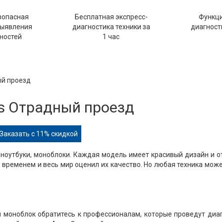
зопасная
Бесплатная экспресс-
Функц
выявления
диагностика техники за
диагности
ностей
1 час
ый проезд
s Отрадный проезд
Заказать с 11% скидкой
ноутбуки, моноблоки. Каждая модель имеет красивый дизайн и 
временем и весь мир оценил их качество. Но любая техника мож
ли моноблок обратитесь к профессионалам, которые проведут диа