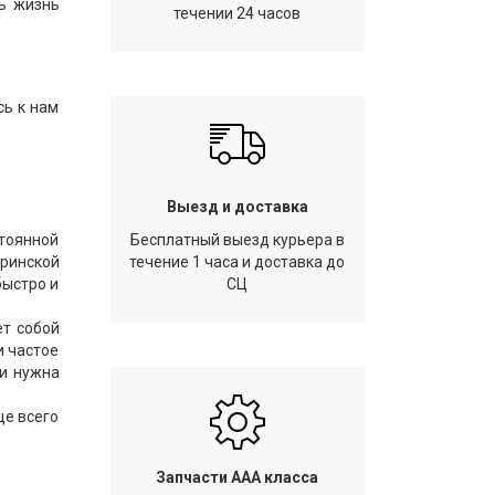
ь жизнь
течении 24 часов
сь к нам
Выезд и доставка
тоянной
Бесплатный выезд курьера в
еринской
течение 1 часа и доставка до
быстро и
СЦ
ет собой
и частое
ли нужна
ще всего
Запчасти AAA класса