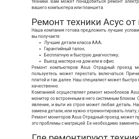
техники. Вам может понадобиться ремонт элект
вашего компьютера или планшета.
Ремонт техники Асус о
Наша компания готова предложить лучшие условия
вы получаете:
Лучшие детали класса ААА;
Гарантийный талон;
Бесплатную и быструю диагностику;
Выезд мастера на дом или в офис.
Ремонт компьютеров Asus Отрадный проезд мо
пользуетесь может перестать включаться. Причи
платой и так далее. Наш специалист может быстро
качественно.
Компанией осуществляет ремонт моноблоков Asus
монитор со встроенным в него системным блоком. О
явление, и выти из строя может любая деталь. Н
замена детали, или нужно отремонтировать плату,
Ремонт мониторов Asus Отрадный проезд может пр
это проблемы с матрицей. Ее необходимо заменят
Где ремонтируют техник