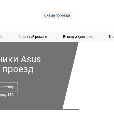
Схема проезда
ка
Срочный ремонт
Выезд и доставка
Ко
ники Asus
 проезд
гностику
идку 11%