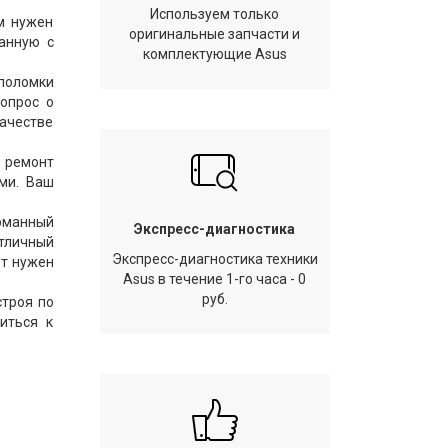
Используем только
ам нужен
оригинальные запчасти и
анную с
комплектующие Asus
поломки
вопрос о
качестве
й ремонт
ми. Ваш
арманный
Экспресс-диагностика
отличный
Экспресс-диагностика техники
ет нужен
Asus в течение 1-го часа - 0
руб.
строя по
иться к