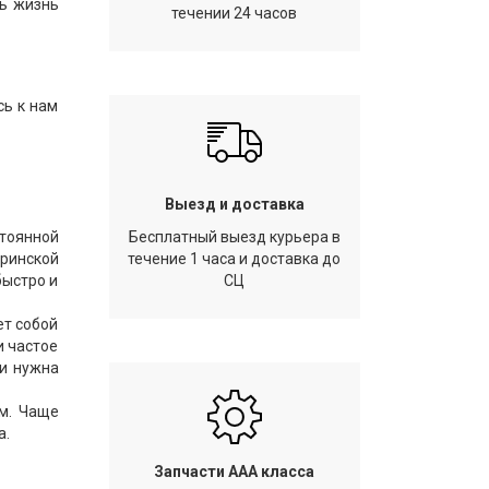
ть жизнь
течении 24 часов
сь к нам
Выезд и доставка
тоянной
Бесплатный выезд курьера в
еринской
течение 1 часа и доставка до
быстро и
СЦ
ет собой
и частое
ли нужна
м. Чаще
а.
Запчасти AAA класса