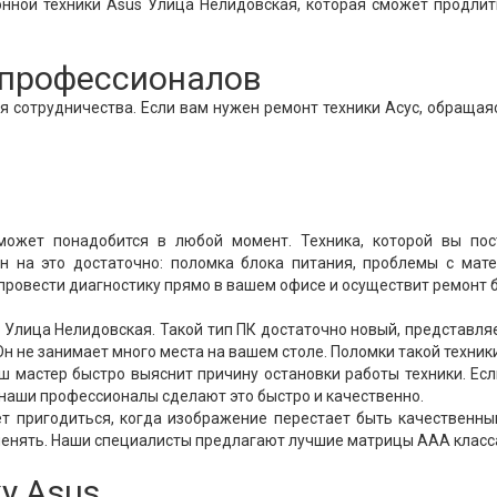
онной техники Asus Улица Нелидовская, которая сможет продли
т профессионалов
 сотрудничества. Если вам нужен ремонт техники Асус, обращая
ожет понадобится в любой момент. Техника, которой вы пос
н на это достаточно: поломка блока питания, проблемы с мат
 провести диагностику прямо в вашем офисе и осуществит ремонт 
Улица Нелидовская. Такой тип ПК достаточно новый, представля
н не занимает много места на вашем столе. Поломки такой техник
аш мастер быстро выяснит причину остановки работы техники. Ес
 наши профессионалы сделают это быстро и качественно.
т пригодиться, когда изображение перестает быть качественны
аменять. Наши специалисты предлагают лучшие матрицы ААА класс
у Asus