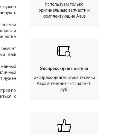
Используем только
ам нужен
оригинальные запчасти и
анную с
комплектующие Asus
поломки
вопрос о
качестве
й ремонт
ами. Ваш
арманный
Экспресс-диагностика
отличный
Экспресс-диагностика техники
ет нужен
Asus в течение 1-го часа - 0
руб.
строя по
иться к