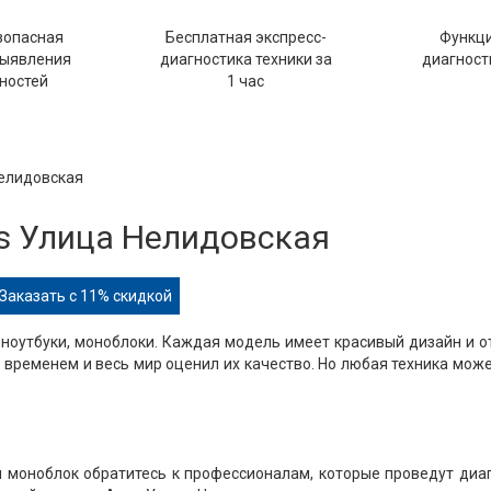
зопасная
Бесплатная экспресс-
Функц
выявления
диагностика техники за
диагности
ностей
1 час
Нелидовская
s Улица Нелидовская
Заказать с 11% скидкой
ноутбуки, моноблоки. Каждая модель имеет красивый дизайн и 
временем и весь мир оценил их качество. Но любая техника мож
ли моноблок обратитесь к профессионалам, которые проведут диа