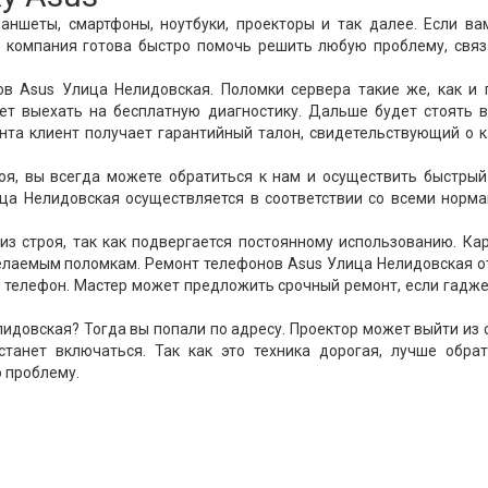
аншеты, смартфоны, ноутбуки, проекторы и так далее. Если в
а компания готова быстро помочь решить любую проблему, связ
в Asus Улица Нелидовская. Поломки сервера такие же, как и 
ет выехать на бесплатную диагностику. Дальше будет стоять 
онта клиент получает гарантийный талон, свидетельствующий о 
роя, вы всегда можете обратиться к нам и осуществить быстры
ица Нелидовская осуществляется в соответствии со всеми норм
из строя, так как подвергается постоянному использованию. К
желаемым поломкам. Ремонт телефонов Asus Улица Нелидовская 
й телефон. Мастер может предложить срочный ремонт, если гадж
идовская? Тогда вы попали по адресу. Проектор может выйти из 
станет включаться. Так как это техника дорогая, лучше обрат
 проблему.