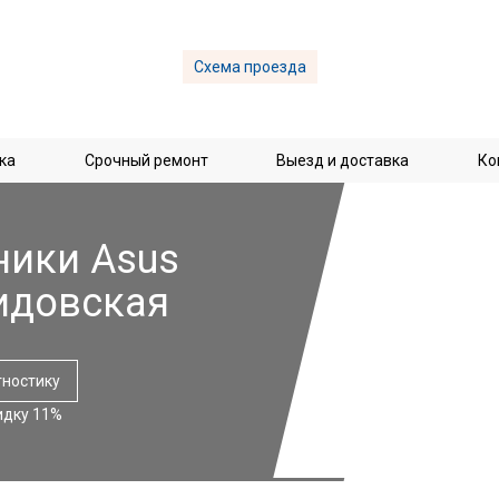
Схема проезда
ка
Срочный ремонт
Выезд и доставка
Ко
ники Asus
идовская
гностику
идку 11%