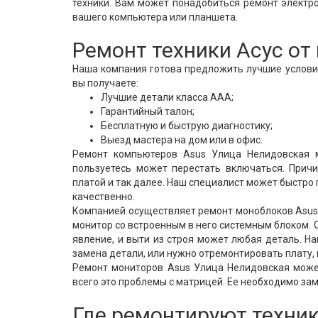
техники. Вам может понадобиться ремонт электр
вашего компьютера или планшета.
Ремонт техники Асус о
Наша компания готова предложить лучшие условия
вы получаете:
Лучшие детали класса ААА;
Гарантийный талон;
Бесплатную и быструю диагностику;
Выезд мастера на дом или в офис.
Ремонт компьютеров Asus Улица Нелидовская м
пользуетесь может перестать включаться. Причи
платой и так далее. Наш специалист может быстро
качественно.
Компанией осуществляет ремонт моноблоков Asus 
монитор со встроенным в него системным блоком. О
явление, и выти из строя может любая деталь. Н
замена детали, или нужно отремонтировать плату,
Ремонт мониторов Asus Улица Нелидовская може
всего это проблемы с матрицей. Ее необходимо з
Где ремонтируют техник