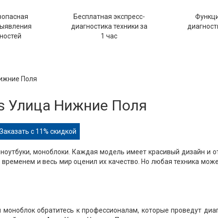
зопасная
Бесплатная экспресс-
Функц
выявления
диагностика техники за
диагности
ностей
1 час
Нижние Поля
s Улица Нижние Поля
Заказать с 11% скидкой
ноутбуки, моноблоки. Каждая модель имеет красивый дизайн и 
временем и весь мир оценил их качество. Но любая техника мож
ли моноблок обратитесь к профессионалам, которые проведут диа