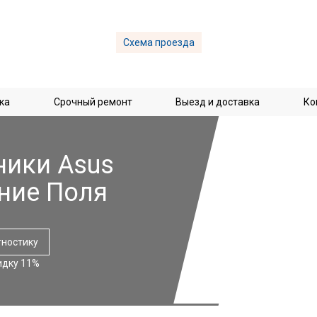
Схема проезда
ка
Срочный ремонт
Выезд и доставка
Ко
ники Asus
ние Поля
гностику
идку 11%