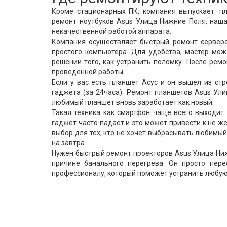
Кроме стационарных ПК, компания выпускает: пл
ремонт ноутбуков Asus Улица Нижние Поля, наш
некачественной работой аппарата.
Компания осуществляет быстрый ремонт серверо
простого компьютера. Для удобства, мастер мож
решении того, как устранить поломку. После рем
проведенной работы.
Если у вас есть планшет Асус и он вышел из ст
гаджета (за 24часа). Ремонт планшетов Asus Ул
любимый планшет вновь заработает как новый.
Такая техника как смартфон чаще всего выходит 
гаджет часто падает и это может привести к не 
выбор для тех, кто не хочет выбрасывать любимы
на завтра.
Нужен быстрый ремонт проекторов Asus Улица Ниж
причине банального перегрева. Он просто пере
профессионалу, который поможет устранить любую