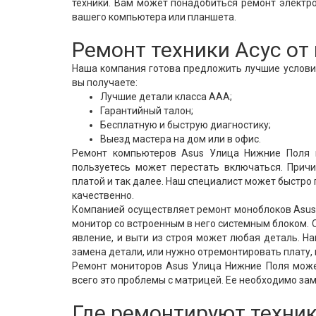
техники. Вам может понадобиться ремонт электр
вашего компьютера или планшета.
Ремонт техники Асус о
Наша компания готова предложить лучшие условия
вы получаете:
Лучшие детали класса ААА;
Гарантийный талон;
Бесплатную и быструю диагностику;
Выезд мастера на дом или в офис.
Ремонт компьютеров Asus Улица Нижние Поля м
пользуетесь может перестать включаться. Причи
платой и так далее. Наш специалист может быстро
качественно.
Компанией осуществляет ремонт моноблоков Asus 
монитор со встроенным в него системным блоком. О
явление, и выти из строя может любая деталь. Н
замена детали, или нужно отремонтировать плату,
Ремонт мониторов Asus Улица Нижние Поля може
всего это проблемы с матрицей. Ее необходимо з
Где ремонтируют техник