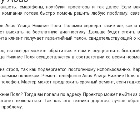
аншеты, смартфоны, ноутбуки, проекторы и так далее. Если в
а компания готова быстро помочь решить любую проблему, связ
в Asus Улица Нижние Поля. Поломки сервера такие же, как и 
ет выехать на бесплатную диагностику. Дальше будет стоять 
онта клиент получает гарантийный талон, свидетельствующий о 
роя, вы всегда можете обратиться к нам и осуществить быстры
ица Нижние Поля осуществляется в соответствии со всеми норм
из строя, так как подвергается постоянному использованию. К
желаемым поломкам. Ремонт телефонов Asus Улица Нижние Поля 
й телефон. Мастер может предложить срочный ремонт, если гадж
ние Поля? Тогда вы попали по адресу. Проектор может выйти из 
станет включаться. Так как это техника дорогая, лучше обрат
 проблему.