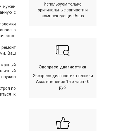
Используем только
ам нужен
оригинальные запчасти и
анную с
комплектующие Asus
поломки
вопрос о
качестве
й ремонт
ами. Ваш
арманный
Экспресс-диагностика
отличный
Экспресс-диагностика техники
ет нужен
Asus в течение 1-го часа - 0
руб.
строя по
иться к