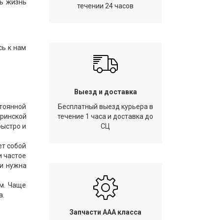
ть жизнь
течении 24 часов
сь к нам
Выезд и доставка
тоянной
Бесплатный выезд курьера в
еринской
течение 1 часа и доставка до
быстро и
СЦ
ет собой
и частое
ли нужна
м. Чаще
а.
Запчасти AAA класса