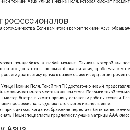
онной техники Asus Улица Нижние Поля, которая сможет продли
т профессионалов
 сотрудничества. Если вам нужен ремонт техники Асус, обращая
ожет понадобится в любой момент. Техника, которой вы пос
н на это достаточно: поломка блока питания, проблемы с мат
 провести диагностику прямо в вашем офисе и осуществит ремонт 
Улица Нижние Поля. Такой тип ПК достаточно новый, представля
н не занимает много места на вашем столе. Поломки такой техник
аш мастер быстро выяснит причину остановки работы техники. Ес
 наши профессионалы сделают это быстро и качественно.
т пригодиться, когда изображение перестает быть качественны
аменять. Наши специалисты предлагают лучшие матрицы ААА класс
у Asus