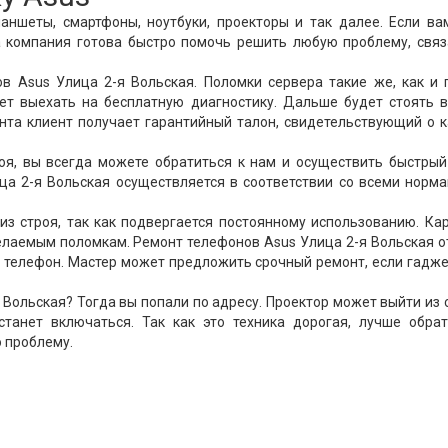
аншеты, смартфоны, ноутбуки, проекторы и так далее. Если в
а компания готова быстро помочь решить любую проблему, свя
в Asus Улица 2-я Вольская. Поломки сервера такие же, как и 
ет выехать на бесплатную диагностику. Дальше будет стоять 
онта клиент получает гарантийный талон, свидетельствующий о 
роя, вы всегда можете обратиться к нам и осуществить быстры
ца 2-я Вольская осуществляется в соответствии со всеми норм
из строя, так как подвергается постоянному использованию. К
желаемым поломкам. Ремонт телефонов Asus Улица 2-я Вольская 
й телефон. Мастер может предложить срочный ремонт, если гадж
Вольская? Тогда вы попали по адресу. Проектор может выйти из 
станет включаться. Так как это техника дорогая, лучше обрат
 проблему.