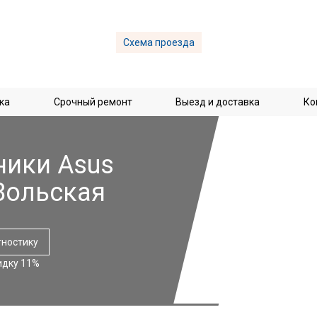
Схема проезда
ка
Срочный ремонт
Выезд и доставка
Ко
ники Asus
Вольская
гностику
идку 11%