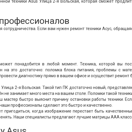
нной техники Asus Улица 2-я Вольская, которая сможет продли
т профессионалов
 сотрудничества. Если вам нужен ремонт техники Асус, обращая
может понадобится в любой момент. Техника, которой вы пос
н на это достаточно: поломка блока питания, проблемы с мат
 провести диагностику прямо в вашем офисе и осуществит ремонт 
Улица 2-я Вольская. Такой тип ПК достаточно новый, представля
н не занимает много места на вашем столе. Поломки такой техник
аш мастер быстро выяснит причину остановки работы техники. Ес
 наши профессионалы сделают это быстро и качественно.
т пригодиться, когда изображение перестает быть качественн
аменять. Наши специалисты предлагают лучшие матрицы ААА класс
у Asus