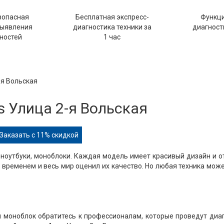
зопасная
Бесплатная экспресс-
Функц
выявления
диагностика техники за
диагности
ностей
1 час
-я Вольская
 Улица 2-я Вольская
Заказать с 11% скидкой
ноутбуки, моноблоки. Каждая модель имеет красивый дизайн и 
временем и весь мир оценил их качество. Но любая техника мож
ли моноблок обратитесь к профессионалам, которые проведут диа