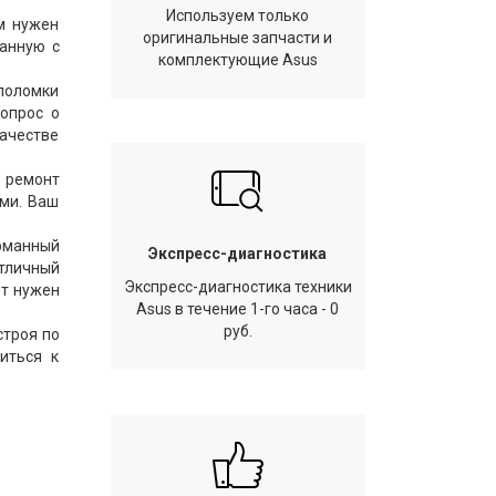
Используем только
ам нужен
оригинальные запчасти и
занную с
комплектующие Asus
поломки
вопрос о
качестве
й ремонт
ами. Ваш
арманный
Экспресс-диагностика
отличный
Экспресс-диагностика техники
ет нужен
Asus в течение 1-го часа - 0
руб.
строя по
иться к