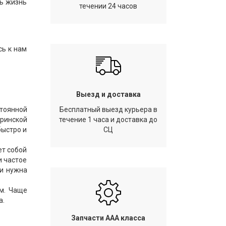
ть жизнь
течении 24 часов
сь к нам
Выезд и доставка
тоянной
Бесплатный выезд курьера в
еринской
течение 1 часа и доставка до
быстро и
СЦ
ет собой
и частое
ли нужна
ым. Чаще
а.
Запчасти AAA класса