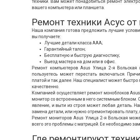
техники. Вам может понадобиться ремонт электро
вашего компьютера или планшета.
Ремонт техники Асус о
Наша компания готова предложить лучшие условия
вы получаете:
Лучшие детали класса ААА;
Гарантийный талон;
Бесплатную и быструю диагностику;
Выезд мастера на дом или в офис.
Ремонт компьютеров Asus Улица 2-я Вольская 
пользуетесь может перестать включаться. Причи
платой и так далее. Наш специалист может быстро
качественно.
Компанией осуществляет ремонт моноблоков Asus 
монитор со встроенным в него системным блоком. О
явление, и выти из строя может любая деталь. Н
замена детали, или нужно отремонтировать плату,
Ремонт мониторов Asus Улица 2-я Вольская може
всего это проблемы с матрицей. Ее необходимо з
Где ремонтируют техник